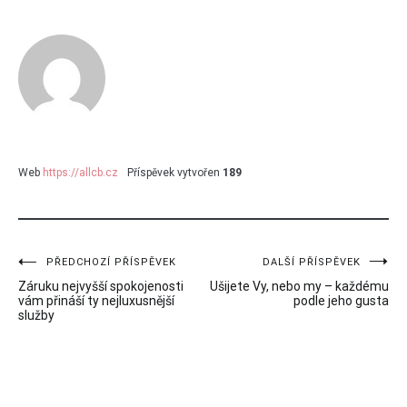
Web
https://allcb.cz
Příspěvek vytvořen
189
Navigace
PŘEDCHOZÍ PŘÍSPĚVEK
DALŠÍ PŘÍSPĚVEK
Záruku nejvyšší spokojenosti
Ušijete Vy, nebo my – každému
pro
vám přináší ty nejluxusnější
podle jeho gusta
služby
příspěvek