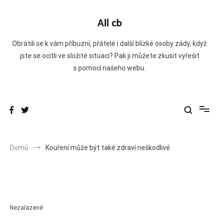
Přeskočit
na
All cb
obsah
Obrátili se k vám příbuzní, přátelé i další blízké osoby zády, když
jste se ocitli ve složité situaci? Pak ji můžete zkusit vyřešit
s pomocí našeho webu.
Domů
Kouření může být také zdraví neškodlivé
Nezařazené