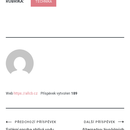
RUBRIKA:
TECHNIKA
Web
https://allcb.cz
Příspěvek vytvořen
189
Navigace
PŘEDCHOZÍ PŘÍSPĚVEK
DALŠÍ PŘÍSPĚVEK
Solární sprcha ohřívá vodu
Alternativy živočišných