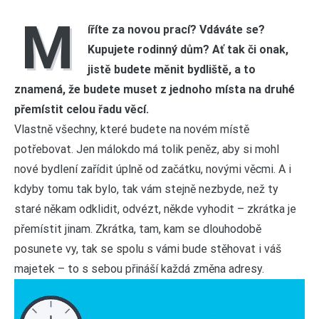
M
íříte za novou prací? Vdáváte se?
Kupujete rodinný dům? Ať tak či onak,
jistě budete měnit bydliště, a to
znamená, že budete muset z jednoho místa na druhé
přemístit celou řadu věcí.
Vlastně všechny, které budete na novém místě
potřebovat. Jen málokdo má tolik peněz, aby si mohl
nové bydlení zařídit úplně od začátku, novými věcmi. A i
kdyby tomu tak bylo, tak vám stejně nezbyde, než ty
staré někam odklidit, odvézt, někde vyhodit – zkrátka je
přemístit jinam. Zkrátka, tam, kam se dlouhodobě
posunete vy, tak se spolu s vámi bude stěhovat i váš
majetek – to s sebou přináší každá změna adresy.