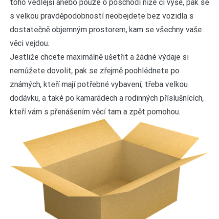
toho vedlejší anebo pouze o poschodí níže či výše, pak se
s velkou pravděpodobností neobejdete bez vozidla s
dostatečně objemným prostorem, kam se všechny vaše
věci vejdou.
Jestliže chcete maximálně ušetřit a žádné výdaje si
nemůžete dovolit, pak se zřejmě poohlédnete po
známých, kteří mají potřebné vybavení, třeba velkou
dodávku, a také po kamarádech a rodinných příslušnících,
kteří vám s přenášením věcí tam a zpět pomohou.