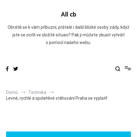
Přeskočit
na
All cb
obsah
Obrátili se k vám příbuzní, přátelé i další blízké osoby zády, když
jste se ocitli ve složité situaci? Pak ji můžete zkusit vyřešit
s pomocí našeho webu.
Domů
Technika
Levné, rychlé a spolehlivé stěhování Praha se vyplatí!