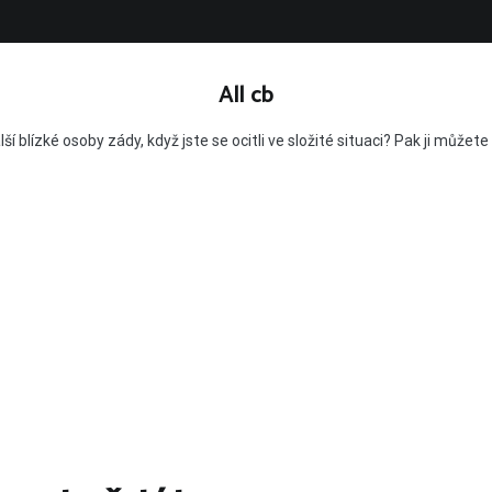
All cb
alší blízké osoby zády, když jste se ocitli ve složité situaci? Pak ji můž