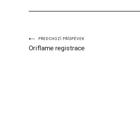
Navigace
PŘEDCHOZÍ PŘÍSPĚVEK
Oriflame registrace
pro
příspěvek