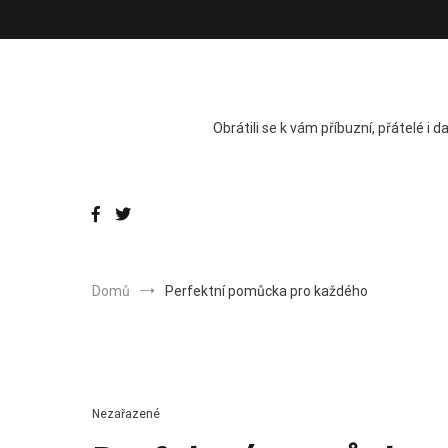
Přeskočit
na
obsah
Obrátili se k vám příbuzní, přátelé i d
Domů
Perfektní pomůcka pro každého
Nezařazené