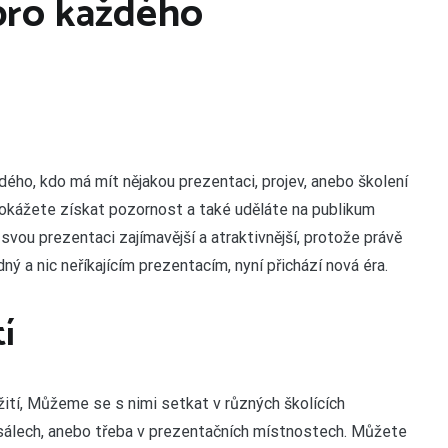
pro každého
ého, kdo má mít nějakou prezentaci, projev, anebo školení
 dokážete získat pozornost a také uděláte na publikum
ou prezentaci zajímavější a atraktivnější, protože právě
ý a nic neříkajícím prezentacím, nyní přichází nová éra.
í
žití, Můžeme se s nimi setkat v různých školících
h sálech, anebo třeba v prezentačních místnostech. Můžete