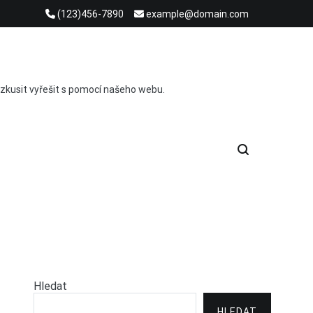
(123)456-7890
example@domain.com
ete zkusit vyřešit s pomocí našeho webu.
Hledat
HLEDAT