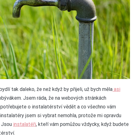
bydlí tak daleko, že než když by přijeli, už bych měla
asi
obývákem. Jsem ráda, že na webových stránkách
o potřebujete o instalatérství vědět a co všechno vám
 instalatéry jsem si vybrat nemohla, protože mi opravdu
. Jsou
instalatéři
, kteří vám pomůžou vždycky, když budete
érství.