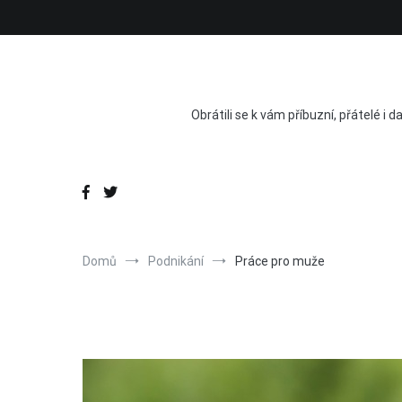
Přeskočit
na
obsah
Obrátili se k vám příbuzní, přátelé i d
Domů
Podnikání
Práce pro muže