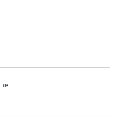
en
189