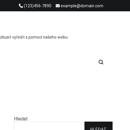
(123)456-7890
example@domain.com
ete zkusit vyřešit s pomocí našeho webu.
Hledat
HLEDAT