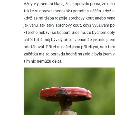
V
ždycky jsem si říkala, že je opravdu prima, že má
takže si opravdu nedokážu poradit s něčím, když se
když se mi třeba rozbije sprchový kout anebo vana.
jak vanu, tak taky sprchový kout, když využívám p
kterého nebaví se koupat. Sice ne, že bychom oplýv
chtěl totiž můj bývalý přítel. Jenomže jakmile jsem
odstěhoval. Přítel si našel jinou přítelkyni, se kte
začátku mě to opravdu hodně mrzelo a byla jsem vel
tím nic nemůžu dělat.