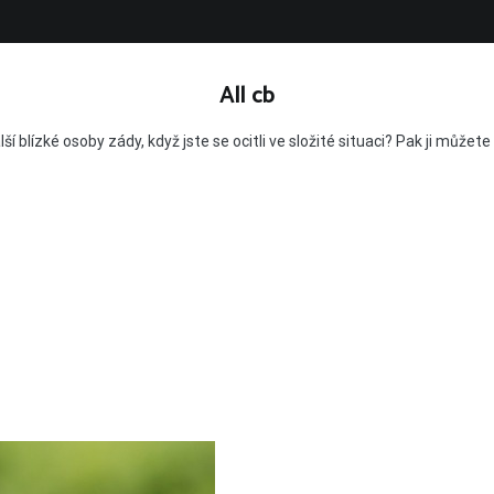
All cb
alší blízké osoby zády, když jste se ocitli ve složité situaci? Pak ji můž