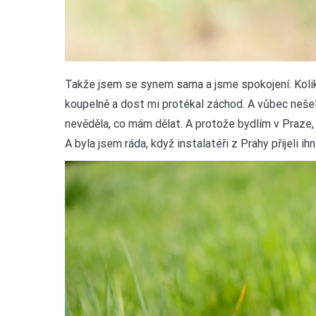
Takže jsem se synem sama a jsme spokojení. Kolikr
koupelně a dost mi protékal záchod. A vůbec nešel
nevěděla, co mám dělat. A protože bydlím v Praze, 
A byla jsem ráda, když instalatéři z Prahy přijeli ih