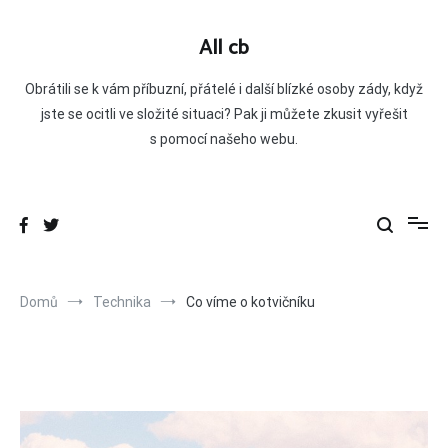
Přeskočit
na
All cb
obsah
Obrátili se k vám příbuzní, přátelé i další blízké osoby zády, když
jste se ocitli ve složité situaci? Pak ji můžete zkusit vyřešit
s pomocí našeho webu.
Domů
Technika
Co víme o kotvičníku