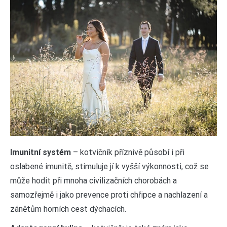
Imunitní systém
– kotvičník příznivě působí i při
oslabené imunitě, stimuluje jí k vyšší výkonnosti, což se
může hodit při mnoha civilizačních chorobách a
samozřejmě i jako prevence proti chřipce a nachlazení a
zánětům horních cest dýchacích.