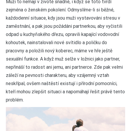
M
uži to nemají v životě snadné, i když se toto tvrdí
zejména o ženském pokolení. Odmyslíme-li si běžné,
každodenní situace, kdy jsou muži vystavováni stresu v
zaměstnání, a pak jsou požádáni partnerkou, aby vyčistili
odpad u kuchyňského dřezu, opravili kapající vodovodní
kohoutek, nainstalovali nové svítidlo a poličku do
pracovny a položili nový koberec, máme ve hře ještě
sexuální funkce. A když muž selže v ložnici jako partner,
nepřináší to radost ani jemu, ani partnerce. Zde pak velmi
záleží na pevnosti charakteru, aby vzájemný vztah
neskřípal, ovšem naštěstí existují i přírodní pomocníci,
kteří mohou zlepšit situaci a napomáhají řešit právě tento
problém.