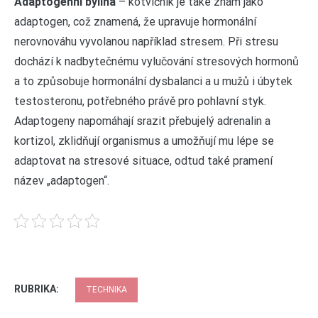
Adaptogenní bylina
– kotvičník je také znám jako
adaptogen, což znamená, že upravuje hormonální
nerovnováhu vyvolanou například stresem. Při stresu
dochází k nadbytečnému vylučování stresových hormonů
a to způsobuje hormonální dysbalanci a u mužů i úbytek
testosteronu, potřebného právě pro pohlavní styk.
Adaptogeny napomáhají srazit přebujelý adrenalin a
kortizol, zklidňují organismus a umožňují mu lépe se
adaptovat na stresové situace, odtud také pramení
název „adaptogen“.
RUBRIKA:
TECHNIKA